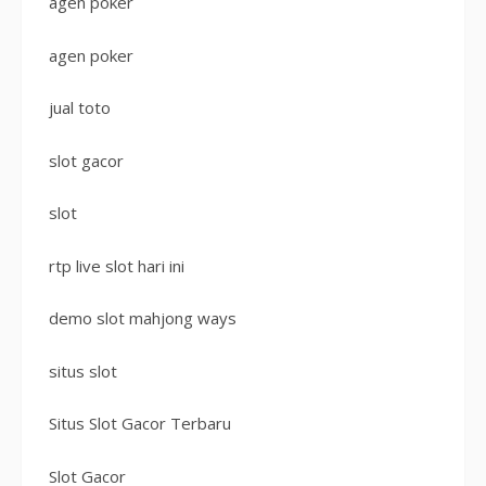
agen poker
agen poker
jual toto
slot gacor
slot
rtp live slot hari ini
demo slot mahjong ways
situs slot
Situs Slot Gacor Terbaru
Slot Gacor