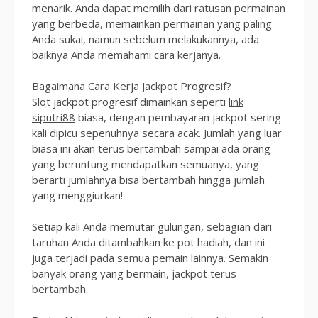
menarik. Anda dapat memilih dari ratusan permainan
yang berbeda, memainkan permainan yang paling
Anda sukai, namun sebelum melakukannya, ada
baiknya Anda memahami cara kerjanya.
Bagaimana Cara Kerja Jackpot Progresif?
Slot jackpot progresif dimainkan seperti
link
siputri88
biasa, dengan pembayaran jackpot sering
kali dipicu sepenuhnya secara acak. Jumlah yang luar
biasa ini akan terus bertambah sampai ada orang
yang beruntung mendapatkan semuanya, yang
berarti jumlahnya bisa bertambah hingga jumlah
yang menggiurkan!
Setiap kali Anda memutar gulungan, sebagian dari
taruhan Anda ditambahkan ke pot hadiah, dan ini
juga terjadi pada semua pemain lainnya. Semakin
banyak orang yang bermain, jackpot terus
bertambah.