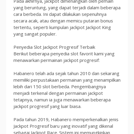
Pada akhirnya, jackpot dimenangkan oleh pemain
yang beruntung, yang dapat terjadi dalam beberapa
cara berbeda. Ini dapat dilakukan sepenuhnya
secara acak, atau dengan memicu putaran bonus
tertentu, seperti kumpulan jackpot Jackpot King
yang sangat populer.
Penyedia Slot Jackpot Progresif Terbaik
Berikut beberapa penyedia slot favorit kami yang
menawarkan permainan jackpot progresif:
Habanero telah ada sejak tahun 2010 dan sekarang
memiliki perpustakaan permainan yang menampilkan
lebih dari 150 slot berbeda. Pengembangnya
menjadi terkenal dengan permainan jackpot
tetapnya, namun ia juga menawarkan beberapa
jackpot progresif yang luar biasa.
Pada tahun 2019, Habanero memperkenalkan jenis
Jackpot Progresif baru yang inovatif yang dikenal
sebagai Jackpot Race. Sistem ini memungkinkan